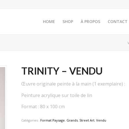
HOME
SHOP
À PROPOS
CONTACT
TRINITY – VENDU
Œuvre originale peinte à la main (1 exemplaire) :
Peinture acrylique sur toile de lin
Format : 80 x 100 cm
Catégories :
Format Paysage
,
Grands
,
Street Art
,
Vendu