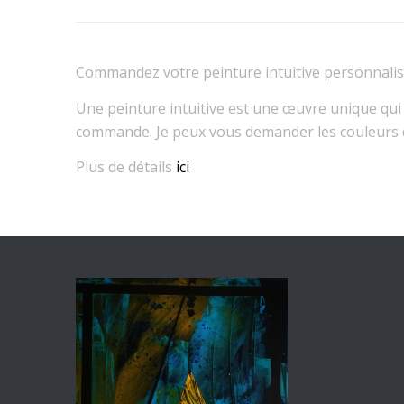
Commandez votre peinture intuitive personnalis
Une peinture intuitive est une œuvre unique qui vo
commande. Je peux vous demander les couleurs do
Plus de détails
ici