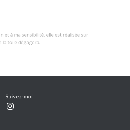
 et à ma sensibilité, elle est réalisée sur
la toile dégagera.
Suivez-moi