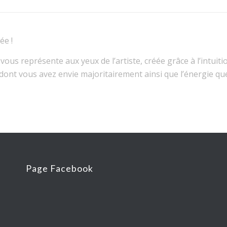
ée !
us représente aux yeux de l’artiste, créée grâce à l’intuition
nt vous avez envie majoritairement ainsi que l’énergie que 
Page Facebook