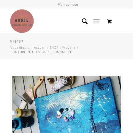
Mon compte
SHOP
Vous êtes ici :
Accueil
/
SHOP
/
Moyens
/
PEINTURE INTUITIVE & PERSONNALISÉE