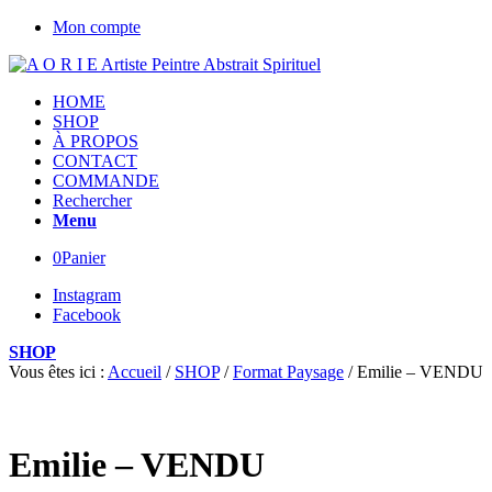
Mon compte
HOME
SHOP
À PROPOS
CONTACT
COMMANDE
Rechercher
Menu
0
Panier
Instagram
Facebook
SHOP
Vous êtes ici :
Accueil
/
SHOP
/
Format Paysage
/
Emilie – VENDU
Emilie – VENDU