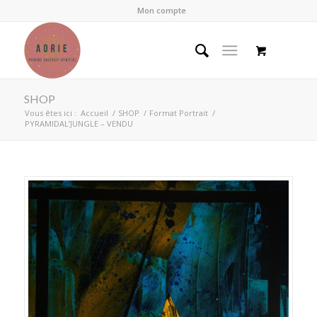
Mon compte
SHOP
Vous êtes ici :
Accueil
/
SHOP
/
Format Portrait
/
PYRAMIDAL’JUNGLE – VENDU