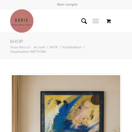
Mon compte
SHOP
Vous êtes ici :
Accueil
/
SHOP
/
Visualisation
/
Visualisation METEORA