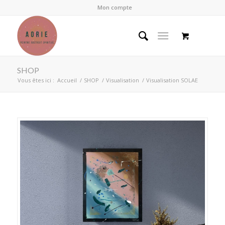
Mon compte
SHOP
Vous êtes ici :
Accueil
/
SHOP
/
Visualisation
/
Visualisation SOLAE