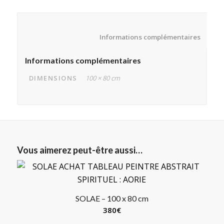
						Informatio
Informations complémentaires
DIMENSIONS
100 × 80 cm
Vous aimerez peut-être aussi…
SOLAE – 100 x 80 cm
380
€