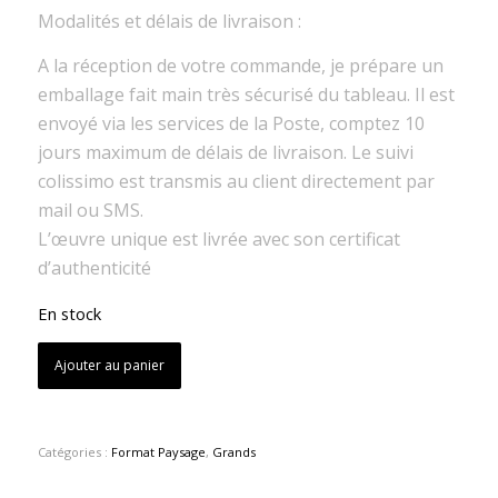
Modalités et délais de livraison :
A la réception de votre commande, je prépare un
emballage fait main très sécurisé du tableau. Il est
envoyé via les services de la Poste, comptez 10
jours maximum de délais de livraison. Le suivi
colissimo est transmis au client directement par
mail ou SMS.
L’œuvre unique est livrée avec son certificat
d’authenticité
En stock
Ajouter au panier
Catégories :
Format Paysage
,
Grands